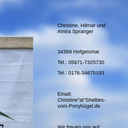
Christine, Hilmar und
Amira Spranger
34369 Hofgeismar
Tel.: 05671-7325730
Tel.: 0176-34675193
Email:
Christine"at"Shelties-
vom-Ponyhügel.de
Wir freuen uns auf