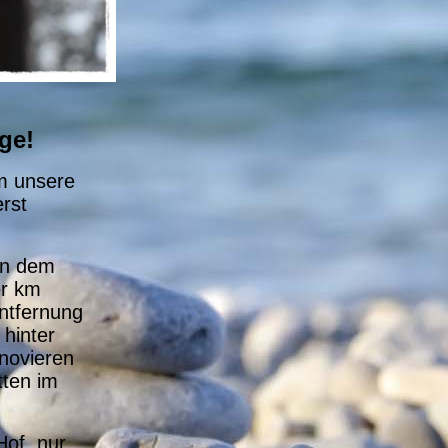
ge!
um unsere
erst
in dem
er km
Entfernung
 hinter
novieren
tten im
Hof, nur