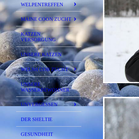
WELPENTREFFEN
MAINE COON ZUCHT
KATZEN
VERSORGUNG
UNSERE KATZEN
WELSH COB ZUCHT
UNSERE
WASSERBEWOHNER
UNVERGESSEN
DER SHELTIE
GESUNDHEIT