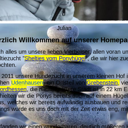
Julian
rzlich Willkommen auf unserer Homepa
ch alles um unsere lieben Vierbeiner, allen voran 
ltiezucht "
Shelties vom Ponyhügel
", die wir hier zu
öchten.
n 2011 unsere Hundezucht in unserem kleinen Hof 
fchen
Udenhausen
, ein Ortsteil von
Grebenstein,
vi
ordhessen
, die nächstgrößere Stadt ist in 22 km 
 hielten wir die Ponys bereits auch auf einem Hügel
, welches wir bereits aufwändig ausbauen und re
dings wurde es uns doch mit der Zeit etwas eng, mi
fanden wir einen wunderbaren, deutlich größeren 