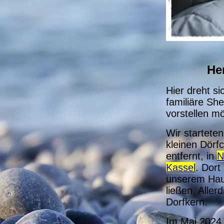
He
Hier dreht si
familiäre She
vorstellen m
Wir startete
kleinen Dör
entfernt, in
N
Kassel
. Dort
unserem Haus
ließen. Aller
Dorfkern.
Im Mai 2024 