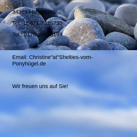
34369 Hofgeismar
Tel.: 05671-7325730
Tel.: 0176-34675193
Email: Christine"at"Shelties-vom-
Ponyhügel.de
Wir freuen uns auf Sie!