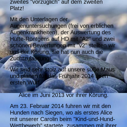
zweites "vorzüglich" auf dem zweiten
Platz!
Mit den Unterlagen der
Augenuntersuchungen (frei von erblichen
Augenkrankheiten), der Auswertung des
Hüfte-Röntgens auf HD mit "A2" und zwei
schönen Bewertungen mit "v2" stellten wir
uns der Körung, sie hat nun auch die
Zuchtzulassung!
Wir sind sehr stolz auf unsere süße Maus
und planen für das Frühjahr 2014 ihren
ersten Wurf.
Alice im Juni 2013 vor ihrer Körung.
Am 23. Februar 2014 fuhren wir mit den
Hunden nach Siegen, wo als erstes Alice
mit unserer Carolin beim "Kind-und-Hund-
Wettbewerb" startete, zusammen mit ihrer