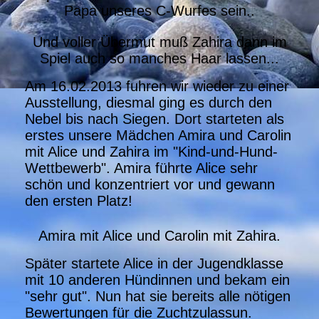
Papa unseres C-Wurfes sein..
Und voller Übermut muß Zahira dann im
Spiel auch so manches Haar lassen...
Am 16.02.2013 fuhren wir wieder zu einer
Ausstellung, diesmal ging es durch den
Nebel bis nach Siegen. Dort starteten als
erstes unsere Mädchen Amira und Carolin
mit Alice und Zahira im "Kind-und-Hund-
Wettbewerb". Amira führte Alice sehr
schön und konzentriert vor und gewann
den ersten Platz!
Amira mit Alice und Carolin mit Zahira.
Später startete Alice in der Jugendklasse
mit 10 anderen Hündinnen und bekam ein
"sehr gut". Nun hat sie bereits alle nötigen
Bewertungen für die Zuchtzulassun.