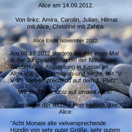
Alice am 14.09.2012.
Von links: Amira, Carolin, Julian, Hilmar
mit Alice, Christine mit Zahira.
Alice Ende November 2012.
Am 08.12.2012 startete sie das erste Mal
in der Jüngstenklasse bei der Nationalen
Rassehunde-Ausstellung in Kassel im
Alter von gut 8 Monaten-und siegte, mit "V
V 1", "vielversprechend auf dem 1. Platz".
Wir sind sehr stolz auf unsere Alice!
Das sagte der Richter Herr Hartich über
Alice:
"Acht Monate alte vielversprechende
Hündin von sehr guter Größe, sehr gutem