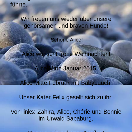
führte.
Wir freuen uns wieder über unsere
gehorsamen und braven Hunde!
Schöne Alice!
Alice wünscht frohe Weihnachten!
Alice Mitte Januar 2015.
Alice Mitte Februar mit Babybauch.
Unser Kater Felix gesellt sich zu ihr.
Von links: Zahira, Alice, Chérie und Bonnie
im Urwald Sababurg.