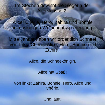
Im Stechen gewinnt die Siegerin der
Altersklasse 2.
Alice, Chérie, Hero, Zahira und Bonnie
beim windigen Weihnachtsspaziergang.
Mitte Januar haben wir ordentlich Schnee!
Von links: Chérie, Alice, Hero, Bonnie und
Zahira.
Alice, die Schneekönigin.
Alice hat Spaß!
Von links: Zahira, Bonnie, Hero, Alice und
Chérie.
Und lauft!