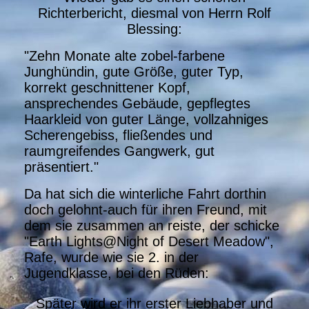
Richterbericht, diesmal von Herrn Rolf
Blessing:
"Zehn Monate alte zobel-farbene
Junghündin, gute Größe, guter Typ,
korrekt geschnittener Kopf,
ansprechendes Gebäude, gepflegtes
Haarkleid von guter Länge, vollzahniges
Scherengebiss, fließendes und
raumgreifendes Gangwerk, gut
präsentiert."
Da hat sich die winterliche Fahrt dorthin
doch gelohnt-auch für ihren Freund, mit
dem sie zusammen an reiste, der schicke
"Earth Lights@Night of Desert Meadow",
Rafe, wurde wie sie 2. in der
Jugendklasse, bei den Rüden:
Später wird er ihr erster Liebhaber und