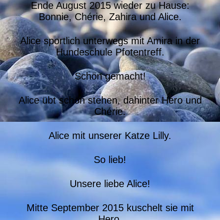
Ende August 2015 wieder zu Hause:
Bonnie, Chérie, Zahira und Alice.
Alice sportlich unterwegs mit Amira in der
Hundeschule Pfotentreff.
Schön gemacht!
Alice übt schön stehen, dahinter Hero und
Chérie.
Alice mit unserer Katze Lilly.
So lieb!
Unsere liebe Alice!
Mitte September 2015 kuschelt sie mit
Hero.