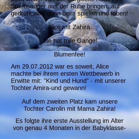
Staubsauger aus der Ruhe bringen..auf
gedreht wird dann beim spielen und toben!
Alice mit Zahira.
Sie hat tolle Gänge!
Blumenfee!
Am 29.07.2012 war es soweit, Alice
machte bei ihrem ersten Wettbewerb in
Erwitte mit: "Kind und Hund" - mit unserer
Tochter Amira-und gewann!
Auf dem zweiten Platz kam unsere
Tochter Carolin mit Mama Zahira!
Es folgte ihre erste Ausstellung im Alter
von genau 4 Monaten in der Babyklasse-