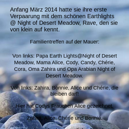
Anfang März 2014 hatte sie ihre erste
Verpaarung mit dem schönen Earthlights
@ Night of Desert Meadow, Rave, den sie
von klein auf kennt.
Familientreffen auf der Mauer:
Von links: Papa Earth Lights@Night of Desert
Meadow, Mama Alice, Cody, Candy, Chérie,
Cora, Oma Zahira und Opa Arabian Night of
Desert Meadow.
Von links: Zahira, Bonnie, Alice und Chérie, die
bleiben darf!
Hier hat Codys Frauchen Alice gezeichnet.
Zahira, Alice, Chérie und Bonnie.