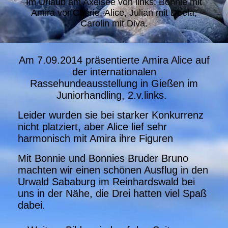
Im Urlaub am Axelsee von links: Bonnie mit
Amira vor Chérie, Alice, Julian mit Deela,
Carolin mit Diva.
Am 7.09.2014 präsentierte Amira Alice auf
der internationalen
Rassehundeausstellung in Gießen im
Juniorhandling, 2.v.links.
Leider wurden sie bei starker Konkurrenz
nicht platziert, aber Alice lief sehr
harmonisch mit Amira ihre Figuren
Mit Bonnie und Bonnies Bruder Bruno
machten wir einen schönen Ausflug in den
Urwald Sababurg im Reinhardswald bei
uns in der Nähe, die Drei hatten viel Spaß
dabei.