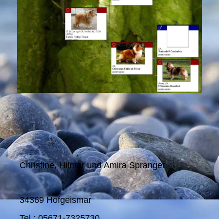
Christine, Hilmar und Amira Spranger
34369 Hofgeismar
Tel.: 05671-7325730