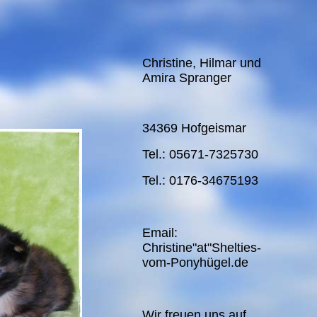
Christine, Hilmar und
Amira Spranger
34369 Hofgeismar
Tel.: 05671-7325730
Tel.: 0176-34675193
Email:
Christine"at"Shelties-
vom-Ponyhügel.de
Wir freuen uns auf