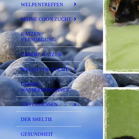
WELPENTREFFEN
MAINE COON ZUCHT
KATZEN
VERSORGUNG
UNSERE KATZEN
WELSH COB ZUCHT
UNSERE
WASSERBEWOHNER
UNVERGESSEN
DER SHELTIE
GESUNDHEIT