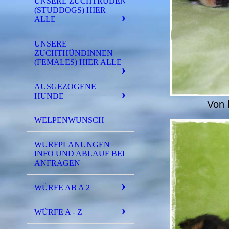
UNSERE ZUCHTRÜDEN
(STUDDOGS) HIER
ALLE
UNSERE
ZUCHTHÜNDINNEN
(FEMALES) HIER ALLE
AUSGEZOGENE
HUNDE
Von 
WELPENWUNSCH
WURFPLANUNGEN
INFO UND ABLAUF BEI
ANFRAGEN
WÜRFE AB A 2
WÜRFE A - Z