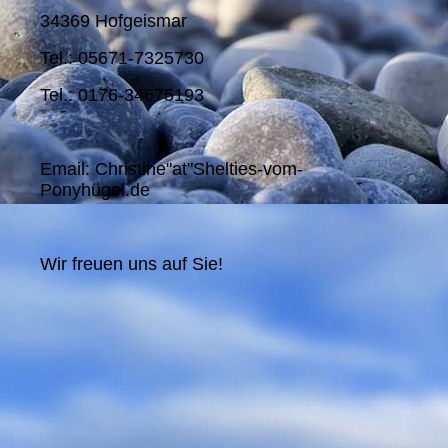
34369 Hofgeismar
Tel.: 05671-7325730
Tel.: 0176-34675193
Email: Christine"at"Shelties-vom-
Ponyhügel.de
Wir freuen uns auf Sie!