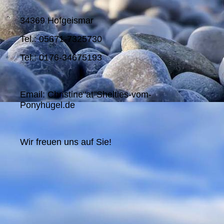
34369 Hofgeismar
Tel.: 05671-7325730
Tel.: 0176-34675193
Email: Christine"at"Shelties-vom-
Ponyhügel.de
Wir freuen uns auf Sie!