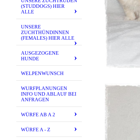
UNSERE ZUCHTRÜDEN
(STUDDOGS) HIER
ALLE
UNSERE
ZUCHTHÜNDINNEN
(FEMALES) HIER ALLE
AUSGEZOGENE
HUNDE
WELPENWUNSCH
WURFPLANUNGEN
INFO UND ABLAUF BEI
ANFRAGEN
WÜRFE AB A 2
WÜRFE A - Z