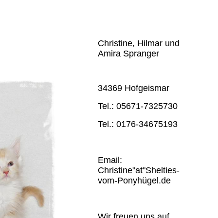
Christine, Hilmar und
Amira Spranger
34369 Hofgeismar
Tel.: 05671-7325730
Tel.: 0176-34675193
Email:
Christine"at"Shelties-
vom-Ponyhügel.de
Wir freuen uns auf