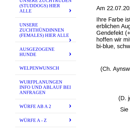
UNSERE ZUCHTRÜDEN
(STUDDOGS) HIER
Am 22.07.202
ALLE
Ihre Farbe ist
UNSERE
erblichen Au
ZUCHTHÜNDINNEN
Gendefekt (+
(FEMALES) HIER ALLE
hoffen wir mi
bi-blue, sch
AUSGEZOGENE
HUNDE
(Ch. Aynsw
WELPENWUNSCH
WURFPLANUNGEN
INFO UND ABLAUF BEI
ANFRAGEN
(D. 
WÜRFE AB A 2
Sie
WÜRFE A - Z