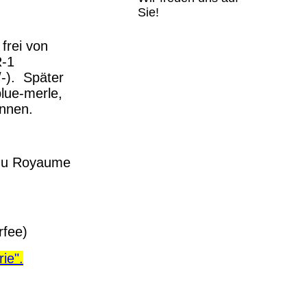
Sie!
 frei von
R-1
/-). Später
blue-merle,
önnen.
 du Royaume
rfee)
ie".