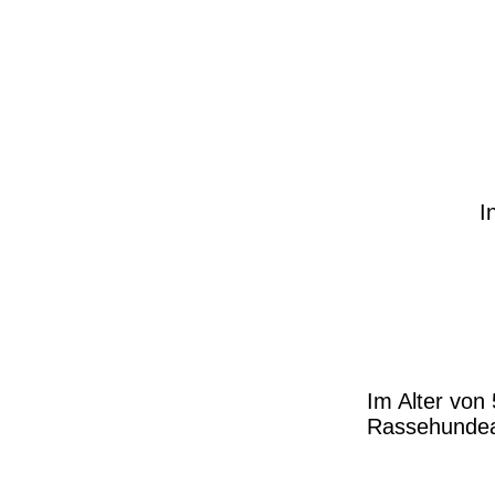
I
Im Alter von
Rassehundea