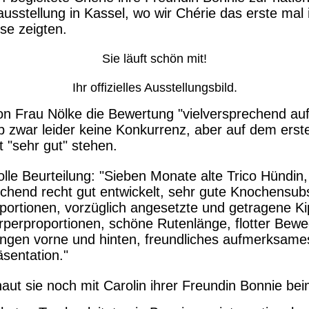
sstellung in Kassel, wo wir Chérie das erste mal 
se zeigten.
Sie läuft schön mit!
Ihr offizielles Ausstellungsbild.
n Frau Nölke die Bewertung "vielversprechend au
ab zwar leider keine Konkurrenz, aber auf dem erst
 "sehr gut" stehen.
olle Beurteilung:
"Sieben Monate alte Trico Hündin,
echend recht gut entwickelt, sehr gute Knochensub
portionen, vorzüglich angesetzte und getragene K
rperproportionen, schöne Rutenlänge, flotter Bew
ngen vorne und hinten, freundliches aufmerksames
äsentation."
ut sie noch mit Carolin ihrer Freundin Bonnie bei