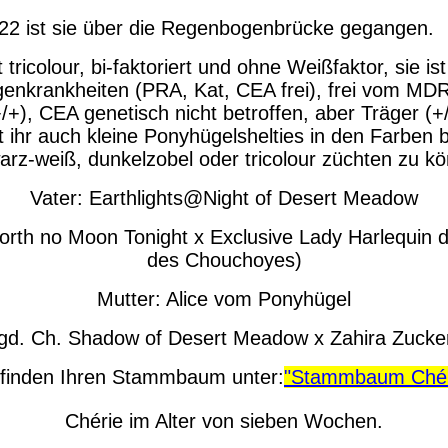
2 ist sie über die Regenbogenbrücke gegangen.
 tricolour, bi-faktoriert und ohne Weißfaktor, sie ist
genkrankheiten (PRA, Kat, CEA frei), frei vom MD
/+), CEA genetisch nicht betroffen, aber Träger (+
t ihr auch kleine Ponyhügelshelties in den Farben 
warz-weiß, dunkelzobel oder tricolour züchten zu k
Vater: Earthlights@Night of Desert Meadow
orth no Moon Tonight x Exclusive Lady Harlequin
des Chouchoyes)
Mutter: Alice vom Ponyhügel
jgd. Ch. Shadow of Desert Meadow x Zahira Zucke
 finden Ihren Stammbaum unter:
"Stammbaum Chér
Chérie im Alter von sieben Wochen.