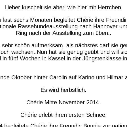
Lieber kuschelt sie aber, wie hier mit Herrchen.
n fast sechs Monaten begleitet Chérie ihre Freundi
ationale Rassehundeausstellung nach Hannover un
Ring nach der Ausstellung zum üben..
ie sehr schön aufmerksam..als nächstes darf sie ge
hoch wachsen..
Nun hat sie genug geübt und will si
 in fünf Wochen in Kassel in der Jüngstenklasse i
nde Oktober hinter Carolin auf Karino und Hilmar a
Es wird herbstlich.
Chérie Mitte November 2014.
Chérie erlebt ihren ersten Schnee.
 begleitete Chérie ihre Freundin Bonnie zur natio