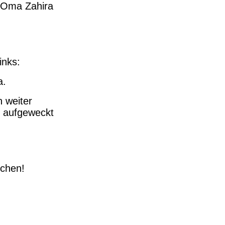
d Oma Zahira
inks:
a.
n weiter
t, aufgeweckt
chen!