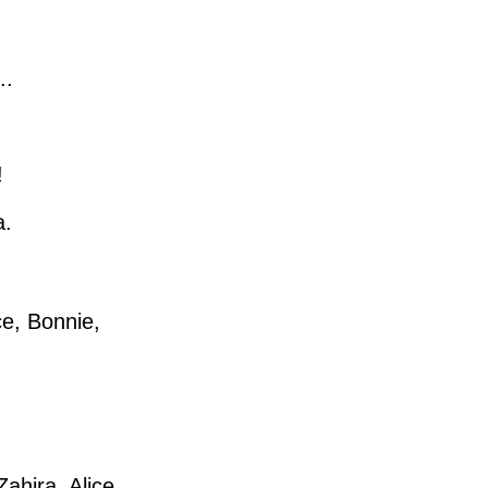
..
!
a.
ce, Bonnie,
ahira, Alice