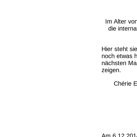
Im Alter vo
die intern
Hier steht s
noch etwas 
nächsten Mal
zeigen.
Chérie E
Am 6.12.2014