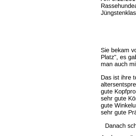
Rassehundeau
Jüngstenklas
Sie bekam vo
Platz", es g
man auch mit
Das ist ihre t
altersentspr
gute Kopfpro
sehr gute Kö
gute Winkelu
sehr gute Pr
Danach scha