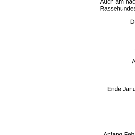
Auch am näch
Rassehundea
D
A
Ende Janua
Anfang Febr