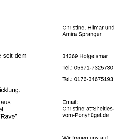
Christine, Hilmar und
Amira Spranger
e seit dem
34369 Hofgeismar
Tel.: 05671-7325730
Tel.: 0176-34675193
icklung.
 aus
Email:
Christine"at"Shelties-
el
vom-Ponyhügel.de
"Rave"
Wir freuen uns auf