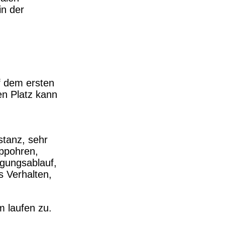
in der
f dem ersten
en Platz kann
stanz, sehr
ippohren,
egungsablauf,
 Verhalten,
m laufen zu.