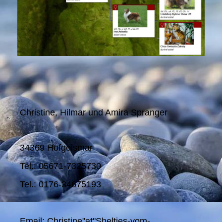
Christine, Hilmar und Amira Spranger
34369 Hofgeismar
Tel.: 05671-7325730
Tel.: 0176-34675193
Email: Christine"at"Shelties-vom-