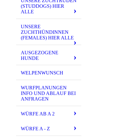
UNSERE ZUCHTRÜDEN
(STUDDOGS) HIER
ALLE
UNSERE
ZUCHTHÜNDINNEN
(FEMALES) HIER ALLE
AUSGEZOGENE
HUNDE
WELPENWUNSCH
WURFPLANUNGEN
INFO UND ABLAUF BEI
ANFRAGEN
WÜRFE AB A 2
WÜRFE A - Z