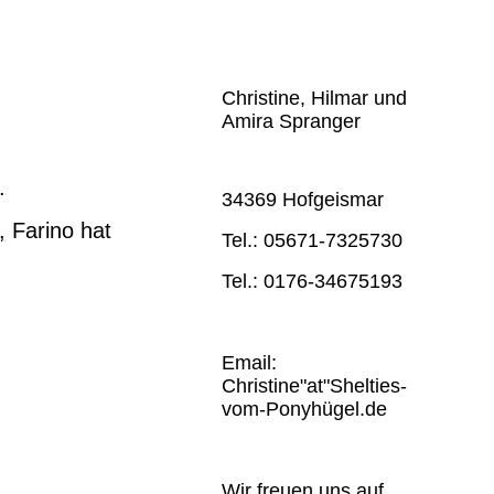
Christine, Hilmar und
Amira Spranger
.
34369 Hofgeismar
 Farino hat
Tel.: 05671-7325730
Tel.: 0176-34675193
Email:
Christine"at"Shelties-
vom-Ponyhügel.de
Wir freuen uns auf