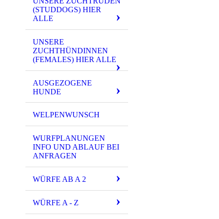
UNSERE ZUCHTRÜDEN
(STUDDOGS) HIER
ALLE
UNSERE
ZUCHTHÜNDINNEN
(FEMALES) HIER ALLE
AUSGEZOGENE
HUNDE
WELPENWUNSCH
WURFPLANUNGEN
INFO UND ABLAUF BEI
ANFRAGEN
WÜRFE AB A 2
WÜRFE A - Z