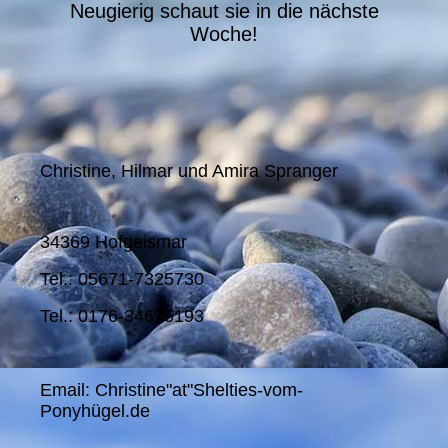
Neugierig schaut sie in die nächste
Woche!
Christine, Hilmar und Amira Spranger
34369 Hofgeismar
Tel.: 05671-7325730
Tel.: 0176-34675193
Email: Christine"at"Shelties-vom-
Ponyhügel.de