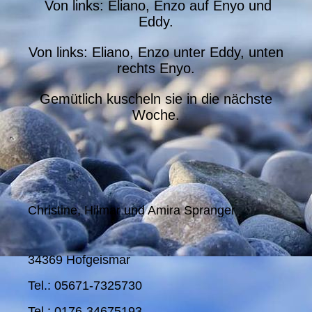
Von links: Eliano, Enzo auf Enyo und
Eddy.
Von links: Eliano, Enzo unter Eddy, unten
rechts Enyo.
Gemütlich kuscheln sie in die nächste
Woche.
Christine, Hilmar und Amira Spranger
34369 Hofgeismar
Tel.: 05671-7325730
Tel.: 0176-34675193