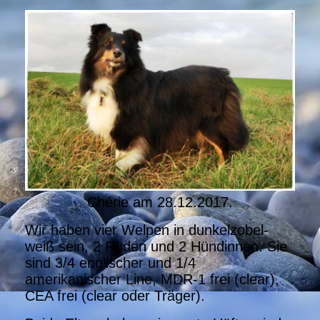
Chérie am 28.12.2017.
Wir haben vier Welpen in dunkelzobel-
weiß sein, 2 Rüden und 2 Hündinnen. Sie
sind 3/4 englischer und 1/4
amerikanischer Line, MDR-1 frei (clear),
CEA frei (clear oder Träger).