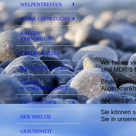
WELPENTREFFEN
MAINE COON ZUCHT
KATZEN
VERSORGUNG
UNSERE KATZEN
Wir haben vi
WELSH COB ZUCHT
sind MDR-1 fr
Beide Eltern 
UNSERE
Augenkrankh
WASSERBEWOHNER
Alle Welpen s
UNVERGESSEN
Sie können s
DER SHELTIE
Sie in unser
GESUNDHEIT