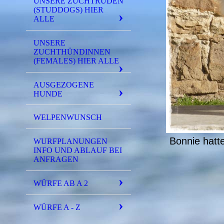
UNSERE ZUCHTRÜDEN
(STUDDOGS) HIER
ALLE
UNSERE
ZUCHTHÜNDINNEN
(FEMALES) HIER ALLE
AUSGEZOGENE
HUNDE
WELPENWUNSCH
Bonnie hatt
WURFPLANUNGEN
INFO UND ABLAUF BEI
ANFRAGEN
WÜRFE AB A 2
WÜRFE A - Z