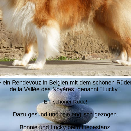
e ein Rendevouz in Belgien mit dem schönen Rüde
de la Vallée des Noyères, genannt "Lucky".
Ein schöner Rüde!
Dazu gesund und rein englisch gezogen.
Bonnie und Lucky beim Liebestanz.