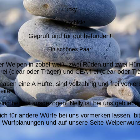
Lucky.
Sehr schick!
Geprüft und für gut befunden!
Ein schönes Paar!
er Welpen in zobel-weiß, zwei Rüden und zwei Hün
ei (clear oder Träger) und CEA frei (clear oder Tr
haben eine A Hüfte, sind vollzahnig und frei von er
eiten.
ind bereits ausgezogen! Nelly ist bei uns gebliebe
ich für andere Würfe bei uns vormerken lassen, bi
e Wurfplanungen und auf unsere Seite Welpenwun