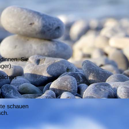
dinnen. Sie
äger).
blichen
n.
tte schauen
sch.