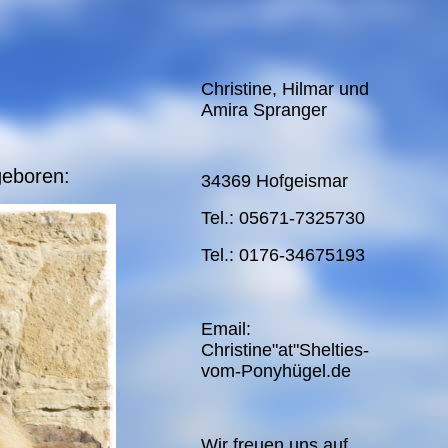
Christine, Hilmar und
Amira Spranger
geboren:
34369 Hofgeismar
Tel.: 05671-7325730
Tel.: 0176-34675193
Email:
Christine"at"Shelties-
vom-Ponyhügel.de
Wir freuen uns auf