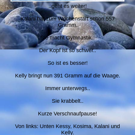
..geht es weiter!
Kalani hat zum Wochenstart schon 557
Gramm.
Sie macht Gymnastik..
Der Kopf ist so schwer..
So ist es besser!
Kelly bringt nun 391 Gramm auf die Waage.
Immer unterwegs..
Sie krabbelt..
Kurze Verschnaufpause!
Von links: Unten Kessy, Kosima, Kalani und
Kelly.