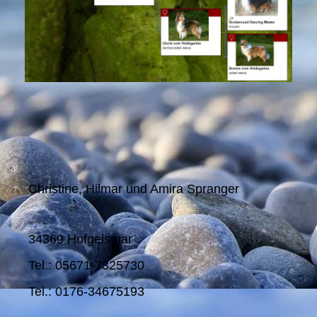
Christine, Hilmar und Amira Spranger
34369 Hofgeismar
Tel.: 05671-7325730
Tel.: 0176-34675193