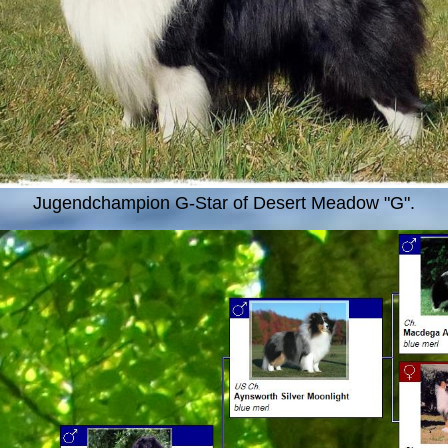
Jugendchampion G-Star of Desert Meadow "G".