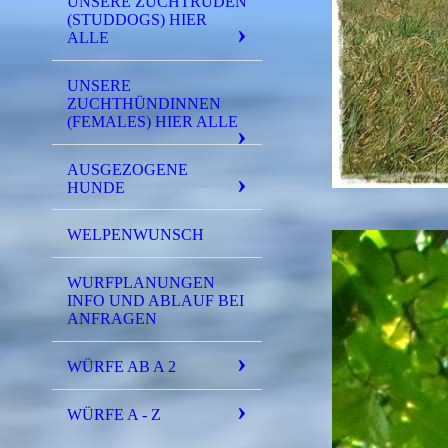
UNSERE ZUCHTRÜDEN
(STUDDOGS) HIER
ALLE
UNSERE
ZUCHTHÜNDINNEN
(FEMALES) HIER ALLE
AUSGEZOGENE
HUNDE
WELPENWUNSCH
WURFPLANUNGEN
INFO UND ABLAUF BEI
ANFRAGEN
WÜRFE AB A 2
WÜRFE A - Z