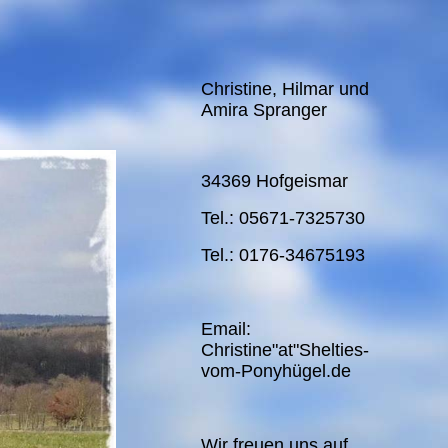
Christine, Hilmar und
Amira Spranger
34369 Hofgeismar
Tel.: 05671-7325730
Tel.: 0176-34675193
Email:
Christine"at"Shelties-
vom-Ponyhügel.de
Wir freuen uns auf