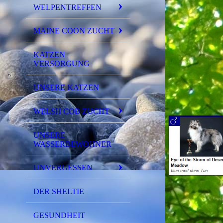
WELPENTREFFEN
MAINE COON ZUCHT
KATZEN
VERSORGUNG
UNSERE KATZEN
WELSH COB ZUCHT
UNSERE
WASSERBEWOHNER
UNVERGESSEN
DER SHELTIE
GESUNDHEIT