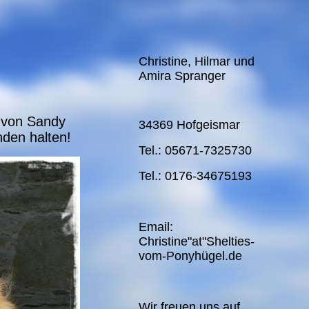
Christine, Hilmar und
Amira Spranger
n von Sandy
34369 Hofgeismar
den halten!
Tel.: 05671-7325730
Tel.: 0176-34675193
Email:
Christine"at"Shelties-
vom-Ponyhügel.de
Wir freuen uns auf