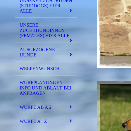
UNSERE ZUCHTRÜDEN
(STUDDOGS) HIER
ALLE
UNSERE
ZUCHTHÜNDINNEN
(FEMALES) HIER ALLE
AUSGEZOGENE
HUNDE
WELPENWUNSCH
WURFPLANUNGEN
INFO UND ABLAUF BEI
ANFRAGEN
WÜRFE AB A 2
WÜRFE A - Z