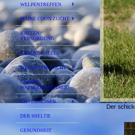
WELPENTREFFEN
MAINE COON ZUCHT
KATZEN
VERSORGUNG
UNSERE KATZEN
WELSH COB ZUCHT
UNSERE
WASSERBEWOHNER
UNVERGESSEN
Der schick
DER SHELTIE
GESUNDHEIT