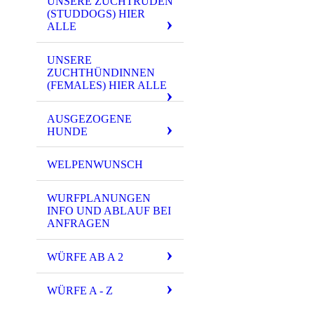
UNSERE ZUCHTRÜDEN
(STUDDOGS) HIER
ALLE
UNSERE
ZUCHTHÜNDINNEN
(FEMALES) HIER ALLE
AUSGEZOGENE
HUNDE
WELPENWUNSCH
WURFPLANUNGEN
INFO UND ABLAUF BEI
ANFRAGEN
WÜRFE AB A 2
WÜRFE A - Z