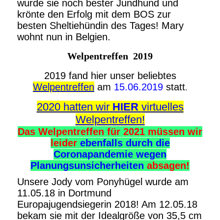
wurde sie noch bester Jundhund und
krönte den Erfolg mit dem BOS zur
besten Sheltiehündin des Tages! Mary
wohnt nun in Belgien.
Welpentreffen
2019
2019 fand hier unser beliebtes
Welpentreffen
am
15.06.2019
statt
.
2020 hatten wir
HIER
virtuelles
Welpentreffen!
Das Welpentreffen für 2021 müssen wir
leider
ebenfalls durch die
Coronapandemie wegen
Planungsunsicherheiten
absagen!
Unsere Jody vom Ponyhügel wurde am
11.05.18 in Dortmund
Europajugendsiegerin 2018! Am 12.05.18
bekam sie mit der Idealgröße von 35,5 cm