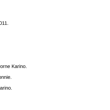
011.
vorne Karino.
onnie.
arino.