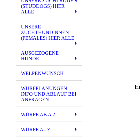
UNSERE ZUCHTRÜDEN
(STUDDOGS) HIER
ALLE
UNSERE
ZUCHTHÜNDINNEN
(FEMALES) HIER ALLE
AUSGEZOGENE
HUNDE
WELPENWUNSCH
E
WURFPLANUNGEN
INFO UND ABLAUF BEI
ANFRAGEN
WÜRFE AB A 2
WÜRFE A - Z