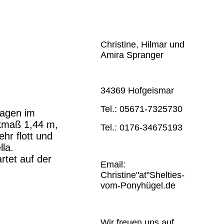
Christine, Hilmar und
Amira Spranger
34369 Hofgeismar
Tel.: 05671-7325730
ragen im
ckmaß 1,44 m,
Tel.: 0176-34675193
hr flott und
lla.
tet auf der
Email:
Christine"at"Shelties-
vom-Ponyhügel.de
Wir freuen uns auf