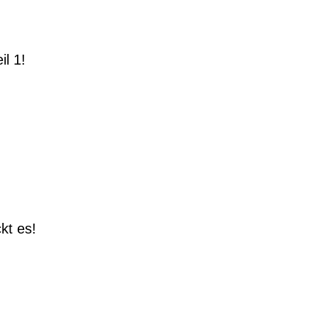
il 1!
kt es!