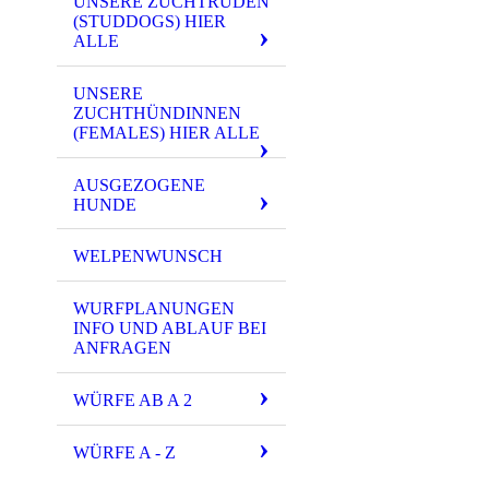
UNSERE ZUCHTRÜDEN
(STUDDOGS) HIER
ALLE
UNSERE
ZUCHTHÜNDINNEN
(FEMALES) HIER ALLE
AUSGEZOGENE
HUNDE
WELPENWUNSCH
WURFPLANUNGEN
INFO UND ABLAUF BEI
ANFRAGEN
WÜRFE AB A 2
WÜRFE A - Z