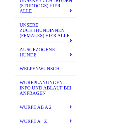
UNSERE ZUCHTRÜDEN
(STUDDOGS) HIER
ALLE
UNSERE
ZUCHTHÜNDINNEN
(FEMALES) HIER ALLE
AUSGEZOGENE
HUNDE
WELPENWUNSCH
WURFPLANUNGEN
INFO UND ABLAUF BEI
ANFRAGEN
WÜRFE AB A 2
WÜRFE A - Z