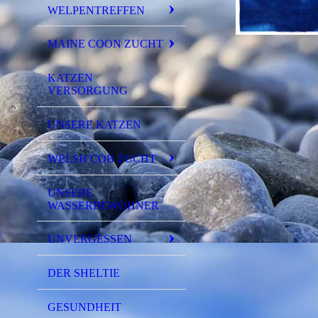
WELPENTREFFEN
MAINE COON ZUCHT
KATZEN
VERSORGUNG
UNSERE KATZEN
WELSH COB ZUCHT
UNSERE
WASSERBEWOHNER
UNVERGESSEN
DER SHELTIE
GESUNDHEIT