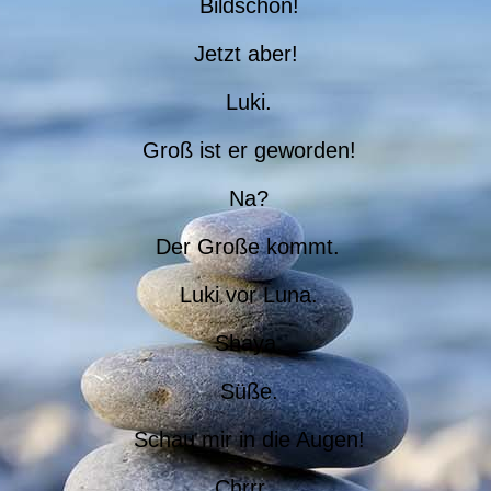
Bildschön!
Jetzt aber!
Luki.
Groß ist er geworden!
Na?
Der Große kommt.
Luki vor Luna.
Shaya.
Süße.
Schau mir in die Augen!
Chrrr...