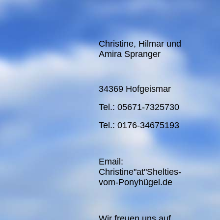
Christine, Hilmar und
Amira Spranger
34369 Hofgeismar
Tel.: 05671-7325730
Tel.: 0176-34675193
Email:
Christine"at"Shelties-
vom-Ponyhügel.de
Wir freuen uns auf