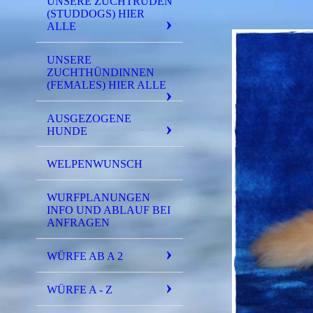
UNSERE ZUCHTRÜDEN
(STUDDOGS) HIER
ALLE
UNSERE
ZUCHTHÜNDINNEN
(FEMALES) HIER ALLE
AUSGEZOGENE
HUNDE
WELPENWUNSCH
WURFPLANUNGEN
INFO UND ABLAUF BEI
ANFRAGEN
WÜRFE AB A 2
WÜRFE A - Z