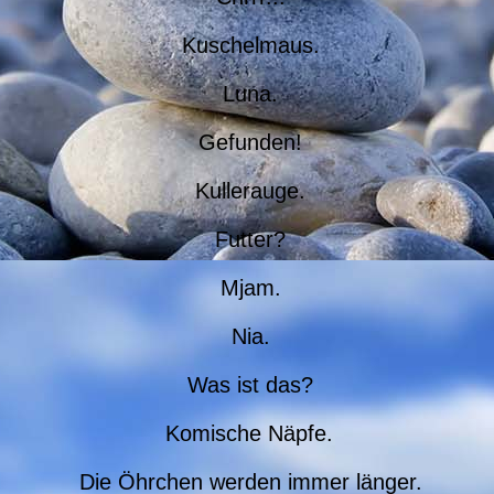
Kuschelmaus.
Luna.
Gefunden!
Kullerauge.
Futter?
Mjam.
Nia.
Was ist das?
Komische Näpfe.
Die Öhrchen werden immer länger.