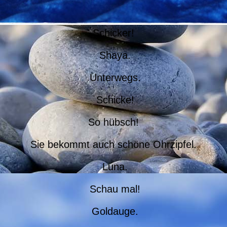
Schicker!
Shaya.
Unterwegs.
Schicke!
So hübsch!
Sie bekommt auch schöne Ohrzipfel.
Luna.
Schau mal!
Goldauge.