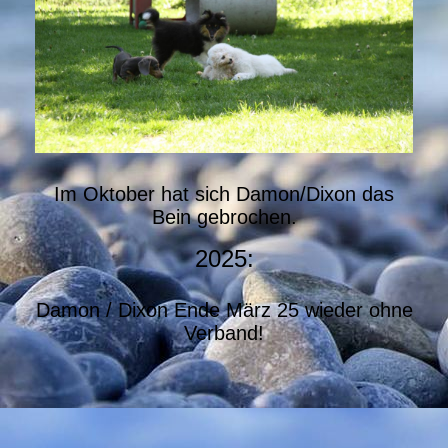
Im Oktober hat sich Damon/Dixon das
Bein gebrochen.
2025:
Damon / Dixon Ende März 25 wieder ohne
Verband!