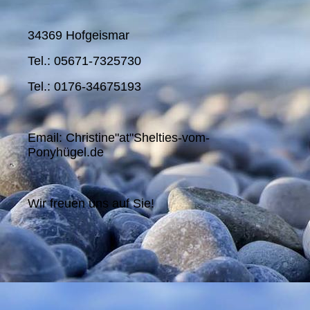
34369 Hofgeismar
Tel.: 05671-7325730
Tel.: 0176-34675193
Email: Christine"at"Shelties-vom-
Ponyhügel.de
Wir freuen uns auf Sie!