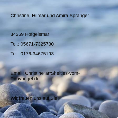
Christine, Hilmar und Amira Spranger
34369 Hofgeismar
Tel.: 05671-7325730
Tel.: 0176-34675193
Email: Christine"at"Shelties-vom-
Ponyhügel.de
Wir freuen uns auf Sie!