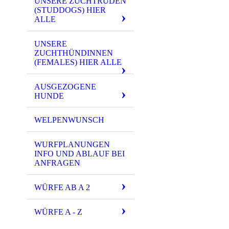
UNSERE ZUCHTRÜDEN
(STUDDOGS) HIER
ALLE
UNSERE
ZUCHTHÜNDINNEN
(FEMALES) HIER ALLE
AUSGEZOGENE
HUNDE
WELPENWUNSCH
WURFPLANUNGEN
INFO UND ABLAUF BEI
ANFRAGEN
WÜRFE AB A 2
WÜRFE A - Z