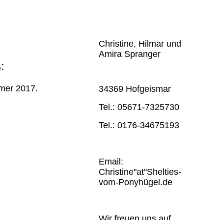
Christine, Hilmar und
Amira Spranger
:
mmer 2017.
34369 Hofgeismar
Tel.: 05671-7325730
Tel.: 0176-34675193
Email:
Christine"at"Shelties-
vom-Ponyhügel.de
Wir freuen uns auf