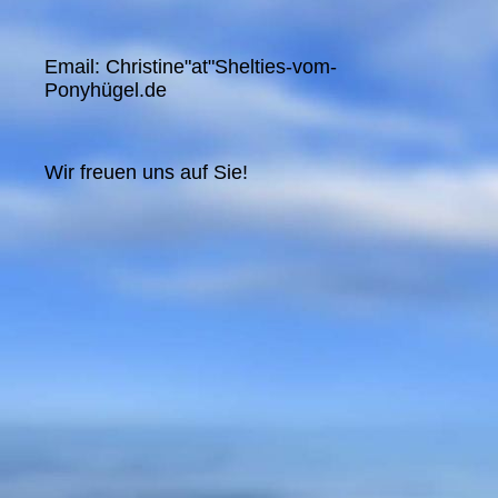
Email: Christine"at"Shelties-vom-
Ponyhügel.de
Wir freuen uns auf Sie!