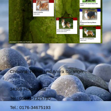
Christine, Hilmar und Amira Spranger
34369 Hofgeismar
Tel.: 05671-7325730
Tel.: 0176-34675193