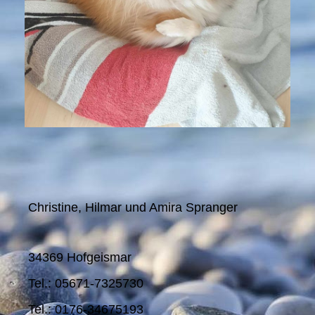
Christine, Hilmar und Amira Spranger
34369 Hofgeismar
Tel.: 05671-7325730
Tel.: 0176-34675193