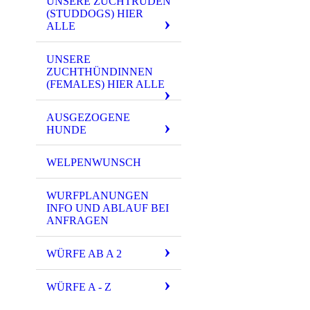
UNSERE ZUCHTRÜDEN
(STUDDOGS) HIER
ALLE
UNSERE
ZUCHTHÜNDINNEN
(FEMALES) HIER ALLE
AUSGEZOGENE
HUNDE
WELPENWUNSCH
WURFPLANUNGEN
INFO UND ABLAUF BEI
ANFRAGEN
WÜRFE AB A 2
WÜRFE A - Z