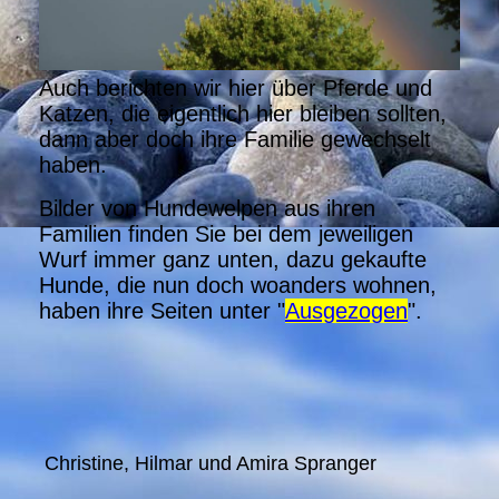
Auch berichten wir hier über Pferde und
Katzen, die eigentlich hier bleiben sollten,
dann aber doch ihre Familie gewechselt
haben.
Bilder von Hundewelpen aus ihren
Familien finden Sie bei dem jeweiligen
Wurf immer ganz unten, dazu gekaufte
Hunde, die nun doch woanders wohnen,
haben ihre Seiten unter "
Ausgezogen
".
Christine, Hilmar und Amira Spranger