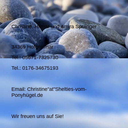
Christine, Hilmar und Amira Spranger
34369 Hofgeismar
Tel.: 05671-7325730
Tel.: 0176-34675193
Email: Christine"at"Shelties-vom-
Ponyhügel.de
Wir freuen uns auf Sie!