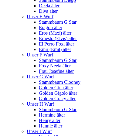
Stammbaum Diego
Deela älter
Diva älter
Unser E Wurf
Stammbaum G Star
Eragon älter
Eros (Maxi) älter
Ernesto (Elvis) älter
El Perro Foxi älter
Emir (Emil) älter
Unser F Wurf
Stammbaum G Star
Foxy Neela älter
Frau Josefine älter
Unser G Wurf
Stammbaum Clooney
Golden Gina älter
Golden Gigolo älter
Golden Gracy älter
Unser H Wurf
Stammbaum G Star
Hermine älter
Henry älter
Hannie älter
Unser I Wurf