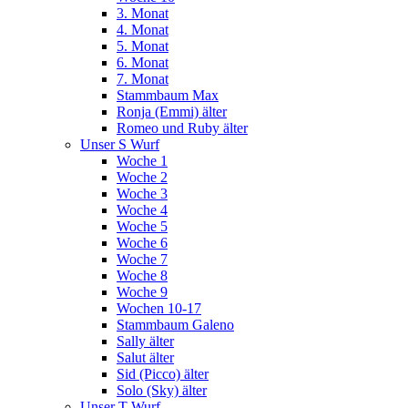
3. Monat
4. Monat
5. Monat
6. Monat
7. Monat
Stammbaum Max
Ronja (Emmi) älter
Romeo und Ruby älter
Unser S Wurf
Woche 1
Woche 2
Woche 3
Woche 4
Woche 5
Woche 6
Woche 7
Woche 8
Woche 9
Wochen 10-17
Stammbaum Galeno
Sally älter
Salut älter
Sid (Picco) älter
Solo (Sky) älter
Unser T Wurf