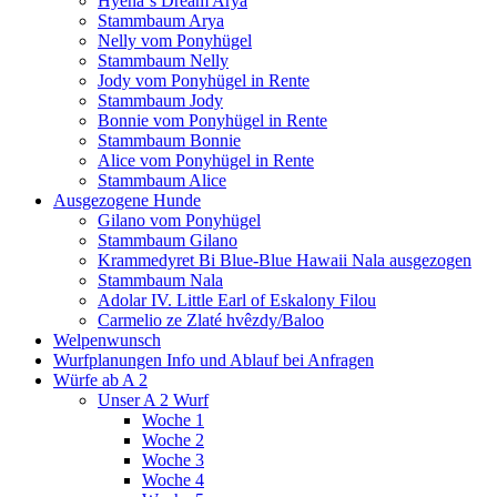
Hyena`s Dream Arya
Stammbaum Arya
Nelly vom Ponyhügel
Stammbaum Nelly
Jody vom Ponyhügel in Rente
Stammbaum Jody
Bonnie vom Ponyhügel in Rente
Stammbaum Bonnie
Alice vom Ponyhügel in Rente
Stammbaum Alice
Ausgezogene Hunde
Gilano vom Ponyhügel
Stammbaum Gilano
Krammedyret Bi Blue-Blue Hawaii Nala ausgezogen
Stammbaum Nala
Adolar IV. Little Earl of Eskalony Filou
Carmelio ze Zlaté hvêzdy/Baloo
Welpenwunsch
Wurfplanungen Info und Ablauf bei Anfragen
Würfe ab A 2
Unser A 2 Wurf
Woche 1
Woche 2
Woche 3
Woche 4