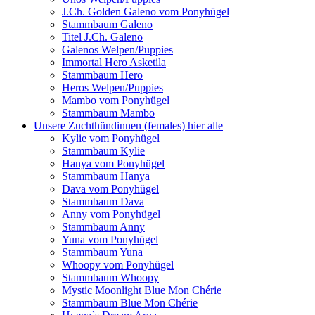
J.Ch. Golden Galeno vom Ponyhügel
Stammbaum Galeno
Titel J.Ch. Galeno
Galenos Welpen/Puppies
Immortal Hero Asketila
Stammbaum Hero
Heros Welpen/Puppies
Mambo vom Ponyhügel
Stammbaum Mambo
Unsere Zuchthündinnen (females) hier alle
Kylie vom Ponyhügel
Stammbaum Kylie
Hanya vom Ponyhügel
Stammbaum Hanya
Dava vom Ponyhügel
Stammbaum Dava
Anny vom Ponyhügel
Stammbaum Anny
Yuna vom Ponyhügel
Stammbaum Yuna
Whoopy vom Ponyhügel
Stammbaum Whoopy
Mystic Moonlight Blue Mon Chérie
Stammbaum Blue Mon Chérie