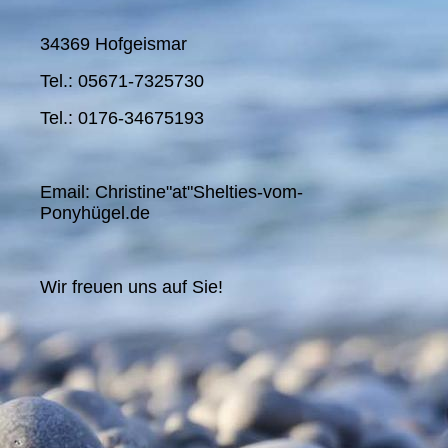
34369 Hofgeismar
Tel.: 05671-7325730
Tel.: 0176-34675193
Email: Christine"at"Shelties-vom-
Ponyhügel.de
Wir freuen uns auf Sie!