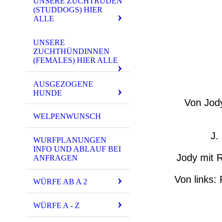
UNSERE ZUCHTRÜDEN
(STUDDOGS) HIER
ALLE
UNSERE
ZUCHTHÜNDINNEN
(FEMALES) HIER ALLE
AUSGEZOGENE
HUNDE
Von Jod
WELPENWUNSCH
J.
WURFPLANUNGEN
INFO UND ABLAUF BEI
Jody mit 
ANFRAGEN
Von links:
WÜRFE AB A 2
WÜRFE A - Z