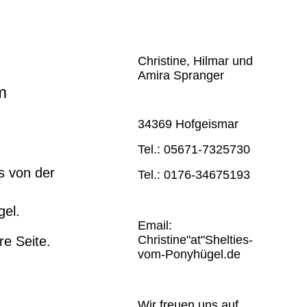
Christine, Hilmar und
Amira Spranger
em
34369 Hofgeismar
Tel.: 05671-7325730
s von der
Tel.: 0176-34675193
el.
Email:
Christine"at"Shelties-
re Seite.
vom-Ponyhügel.de
Wir freuen uns auf