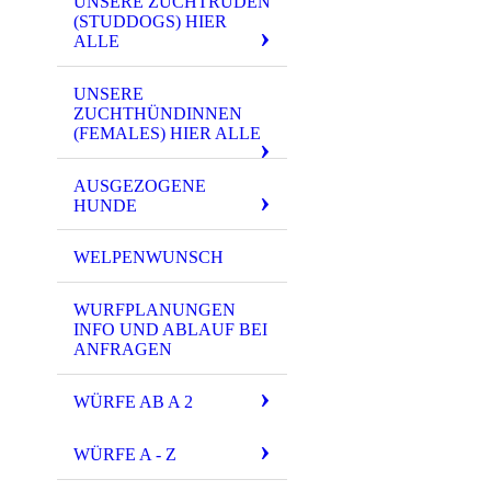
UNSERE ZUCHTRÜDEN
(STUDDOGS) HIER
ALLE
UNSERE
ZUCHTHÜNDINNEN
(FEMALES) HIER ALLE
AUSGEZOGENE
HUNDE
WELPENWUNSCH
WURFPLANUNGEN
INFO UND ABLAUF BEI
ANFRAGEN
WÜRFE AB A 2
WÜRFE A - Z