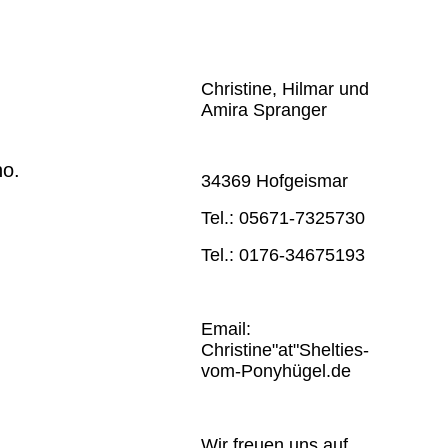
Christine, Hilmar und
Amira Spranger
no.
34369 Hofgeismar
Tel.: 05671-7325730
Tel.: 0176-34675193
Email:
Christine"at"Shelties-
vom-Ponyhügel.de
Wir freuen uns auf