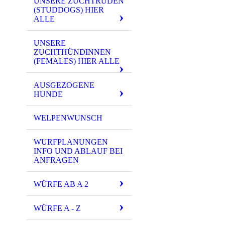
UNSERE ZUCHTRÜDEN
(STUDDOGS) HIER
ALLE
UNSERE
ZUCHTHÜNDINNEN
(FEMALES) HIER ALLE
AUSGEZOGENE
HUNDE
WELPENWUNSCH
WURFPLANUNGEN
INFO UND ABLAUF BEI
ANFRAGEN
WÜRFE AB A 2
WÜRFE A - Z