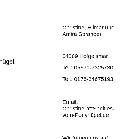
Christine, Hilmar und
Amira Spranger
34369 Hofgeismar
hügel.
Tel.: 05671-7325730
Tel.: 0176-34675193
Email:
Christine"at"Shelties-
vom-Ponyhügel.de
Wir freuen uns auf