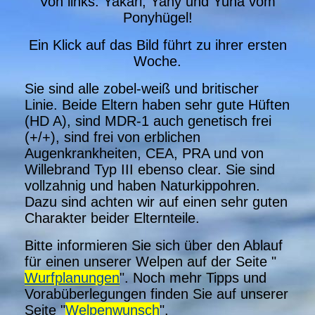
Von links: Yakari, Yany und Yuna vom
Ponyhügel!
Ein Klick auf das Bild führt zu ihrer ersten
Woche.
Sie sind alle zobel-weiß und britischer
Linie. Beide Eltern haben sehr gute Hüften
(HD A), sind MDR-1 auch genetisch frei
(+/+), sind frei von erblichen
Augenkrankheiten, CEA, PRA und von
Willebrand Typ III ebenso clear. Sie sind
vollzahnig und haben Naturkippohren.
Dazu sind achten wir auf einen sehr guten
Charakter beider Elternteile.
Bitte informieren Sie sich über den Ablauf
für einen unserer Welpen auf der Seite "
Wurfplanungen
". Noch mehr Tipps und
Vorabüberlegungen finden Sie auf unserer
Seite "
Welpenwunsch
".