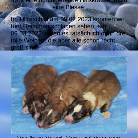
trägt eine durchgehende Halskrause, dazu
eine Blesse.
Im Ultraschall am 09.02.2023 konnten wir
fünf Herzchen schlagen sehen, am
09.03.2023 waren es tatsächlich dann drei
tolle Welpen, die aber alle schon recht
groß sind!