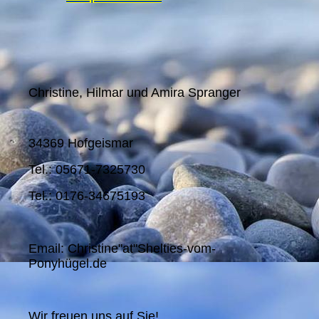
Christine, Hilmar und Amira Spranger
34369 Hofgeismar
Tel.: 05671-7325730
Tel.: 0176-34675193
Email: Christine"at"Shelties-vom-
Ponyhügel.de
Wir freuen uns auf Sie!