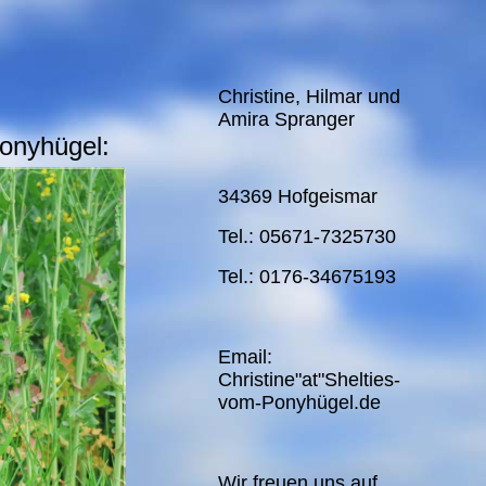
Christine, Hilmar und
Amira Spranger
onyhügel:
34369 Hofgeismar
Tel.: 05671-7325730
Tel.: 0176-34675193
Email:
Christine"at"Shelties-
vom-Ponyhügel.de
Wir freuen uns auf