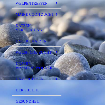
WELPENTREFFEN
MAINE COON ZUCHT
KATZEN
VERSORGUNG
UNSERE KATZEN
WELSH COB ZUCHT
UNSERE
WASSERBEWOHNER
UNVERGESSEN
DER SHELTIE
GESUNDHEIT