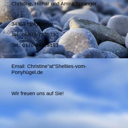
Christine, Hilmar und Amira Spranger
34369 Hofgeismar
Tel.: 05671-7325730
Tel.: 0176-34675193
Email: Christine"at"Shelties-vom-
Ponyhügel.de
Wir freuen uns auf Sie!