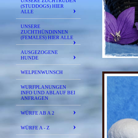
UNSERE ZUCHTRÜDEN
(STUDDOGS) HIER
ALLE
UNSERE
ZUCHTHÜNDINNEN
(FEMALES) HIER ALLE
AUSGEZOGENE
HUNDE
WELPENWUNSCH
WURFPLANUNGEN
INFO UND ABLAUF BEI
ANFRAGEN
WÜRFE AB A 2
WÜRFE A - Z