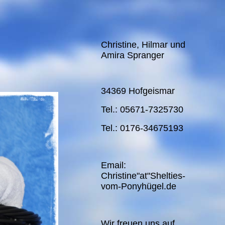
Christine, Hilmar und
Amira Spranger
34369 Hofgeismar
Tel.: 05671-7325730
Tel.: 0176-34675193
Email:
Christine"at"Shelties-
vom-Ponyhügel.de
Wir freuen uns auf