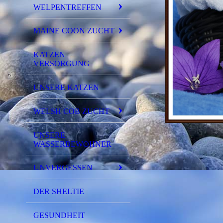
WELPENTREFFEN
MAINE COON ZUCHT
KATZEN
VERSORGUNG
UNSERE KATZEN
WELSH COB ZUCHT
UNSERE
WASSERBEWOHNER
UNVERGESSEN
DER SHELTIE
GESUNDHEIT