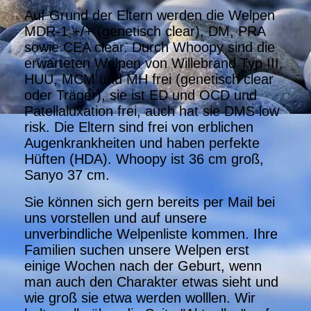
Auf Grund der Eltern werden die Welpen
MDR-1 +/+ (genetisch clear), DM, PRA
sowie CEA clear. Durch Whoopy sind die
erwarteten Welpen von Willebrand Typ III,
HUU, MCM und MH frei (genetisch clear
oder Träger), sie ist ED und OCD und
Patellaluxation frei, auch hat sie DMS low
risk. Die Eltern sind frei von erblichen
Augenkrankheiten und haben perfekte
Hüften (HDA). Whoopy ist 36 cm groß,
Sanyo 37 cm.
Sie können sich gern bereits per Mail bei
uns vorstellen und auf unsere
unverbindliche Welpenliste kommen. Ihre
Familien suchen unsere Welpen erst
einige Wochen nach der Geburt, wenn
man auch den Charakter etwas sieht und
wie groß sie etwa werden wolllen. Wir