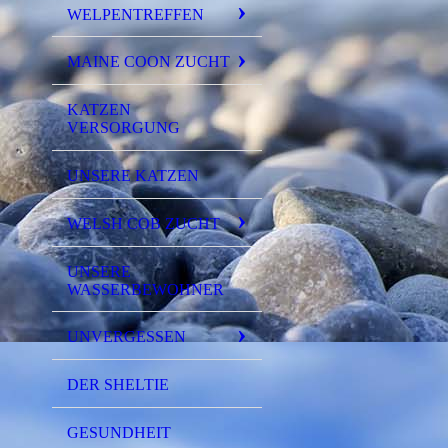
WELPENTREFFEN
MAINE COON ZUCHT
KATZEN
VERSORGUNG
UNSERE KATZEN
WELSH COB ZUCHT
UNSERE
WASSERBEWOHNER
UNVERGESSEN
DER SHELTIE
GESUNDHEIT