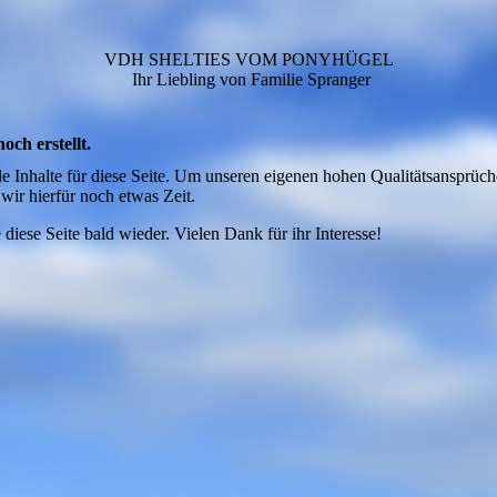
VDH SHELTIES VOM PONYHÜGEL
Ihr Liebling von Familie Spranger
och erstellt.
de Inhalte für diese Seite. Um unseren eigenen hohen Qualitätsansprüch
wir hierfür noch etwas Zeit.
 diese Seite bald wieder. Vielen Dank für ihr Interesse!