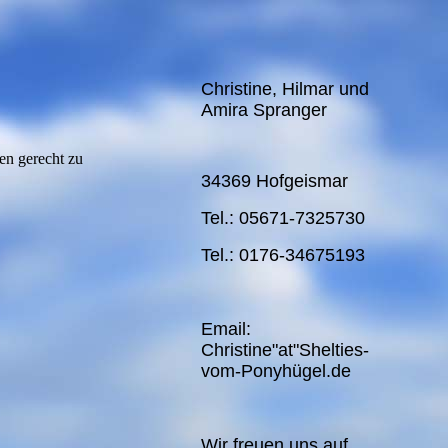
Christine, Hilmar und
Amira Spranger
en gerecht zu
34369 Hofgeismar
Tel.: 05671-7325730
Tel.: 0176-34675193
Email:
Christine"at"Shelties-
vom-Ponyhügel.de
Wir freuen uns auf