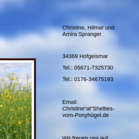
Christine, Hilmar und
Amira Spranger
34369 Hofgeismar
Tel.: 05671-7325730
Tel.: 0176-34675193
Email:
Christine"at"Shelties-
vom-Ponyhügel.de
Wir freuen uns auf