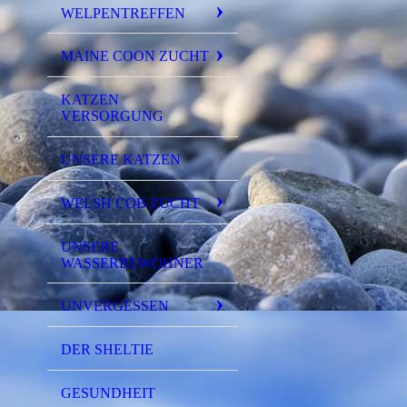
WELPENTREFFEN
MAINE COON ZUCHT
KATZEN
VERSORGUNG
UNSERE KATZEN
WELSH COB ZUCHT
UNSERE
WASSERBEWOHNER
UNVERGESSEN
DER SHELTIE
GESUNDHEIT