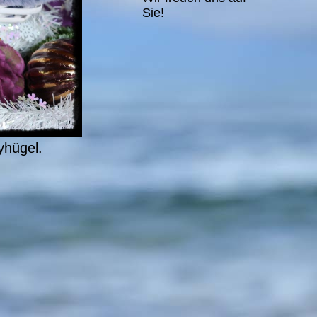
Sie!
yhügel.