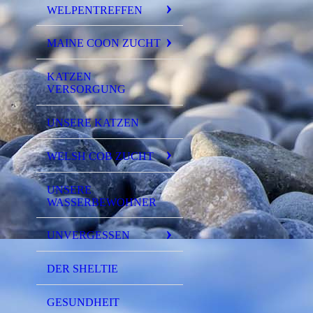
WELPENTREFFEN
MAINE COON ZUCHT
KATZEN
VERSORGUNG
UNSERE KATZEN
WELSH COB ZUCHT
UNSERE
WASSERBEWOHNER
UNVERGESSEN
DER SHELTIE
GESUNDHEIT