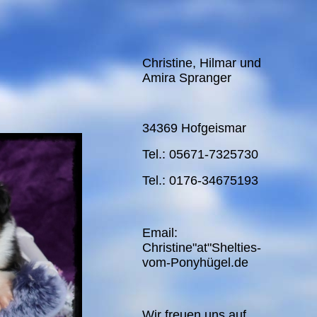
Christine, Hilmar und
Amira Spranger
34369 Hofgeismar
Tel.: 05671-7325730
Tel.: 0176-34675193
Email:
Christine"at"Shelties-
vom-Ponyhügel.de
Wir freuen uns auf