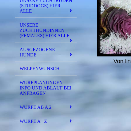
UNSERE ZUCHTRÜDEN
(STUDDOGS) HIER
ALLE
UNSERE
ZUCHTHÜNDINNEN
(FEMALES) HIER ALLE
AUSGEZOGENE
HUNDE
Von li
WELPENWUNSCH
WURFPLANUNGEN
INFO UND ABLAUF BEI
ANFRAGEN
WÜRFE AB A 2
WÜRFE A - Z